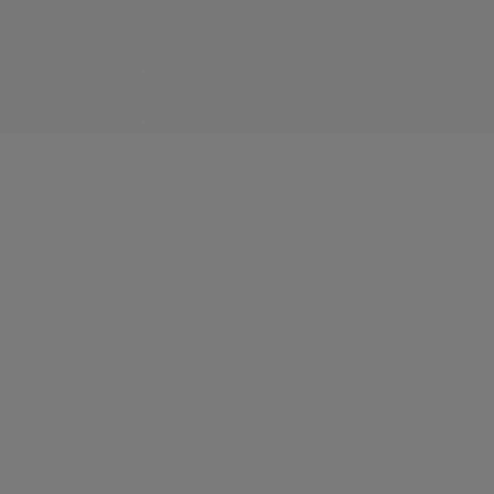
.
.
.