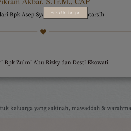
Fikram Akbar, S.Tr.M., CAP
Buka Undangan
dari Bpk Asep Syarifuddin dan Mintarsih
ri Bpk Zulmi Abu Rizky dan Desti Ekowati
uk keluarga yang sakinah, mawaddah & warahma