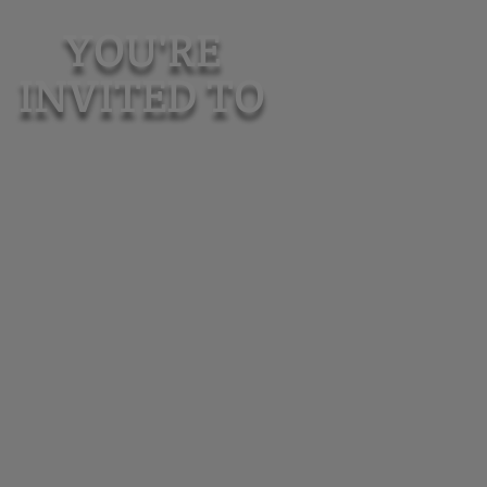
YOU'RE
INVITED TO