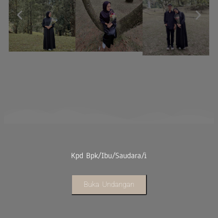
Kpd Bpk/Ibu/Saudara/i
Buka Undangan