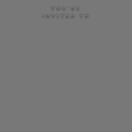
YOU'RE
INVITED TO