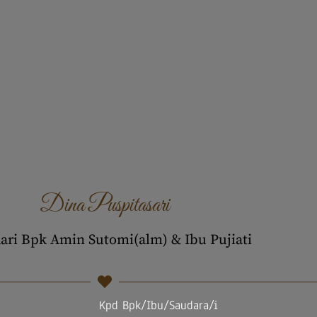
Dina Puspitasari
dari Bpk Amin Sutomi(alm) & Ibu Pujiati
Kpd Bpk/Ibu/Saudara/i