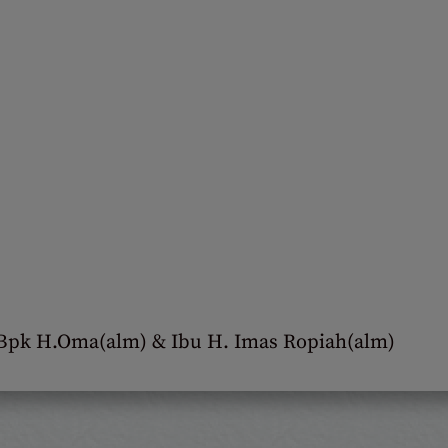
 Bpk H.Oma(alm) & Ibu H. Imas Ropiah(alm)