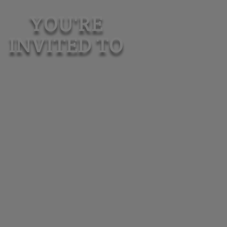
YOU'RE
INVITED TO