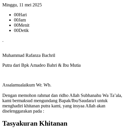
Minggu, 11 mei 2025
00
Hari
00
Jam
00
Menit
00
Detik
.
Muhammad Rafanza Bachril
Putra dari Bpk Amadeo Bahri & Ibu Mutia
Assalamualaikum Wr. Wb.
Dengan memohon rahmat dan ridho Allah Subhanahu Wa Ta’ala,
kami bermaksud mengundang Bapak/Ibu/Saudara/i untuk
menghadiri khitanan putra kami, yang insyaa Allah akan
diselenggarakan pada :
Tasyakuran Khitanan