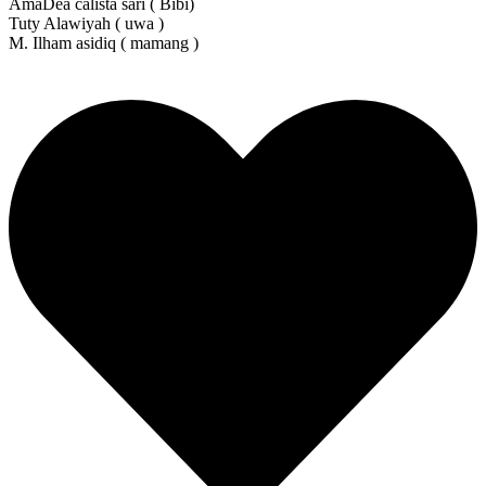
AmaDea calista sari ( Bibi)
Tuty Alawiyah ( uwa )
M. Ilham asidiq ( mamang )