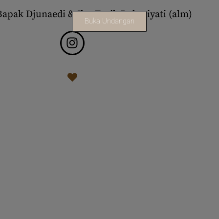
 Bapak Djunaedi & Ibu Tutik Rohmiyati (alm)
Buka Undangan