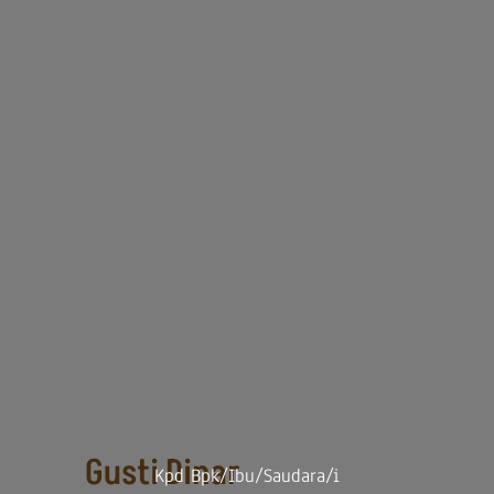
Gusti Dinar
Kpd Bpk/Ibu/Saudara/i