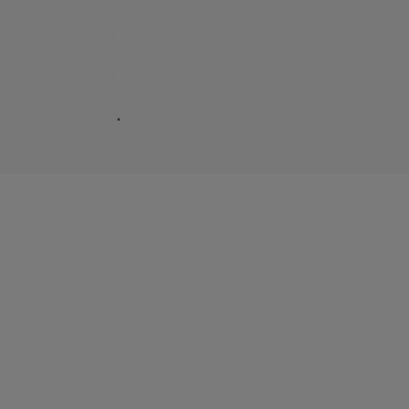
.
.
.