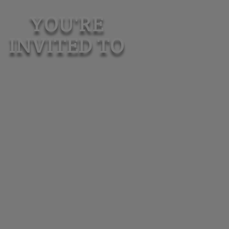
YOU'RE
INVITED TO