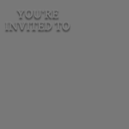
YOU'RE
INVITED TO