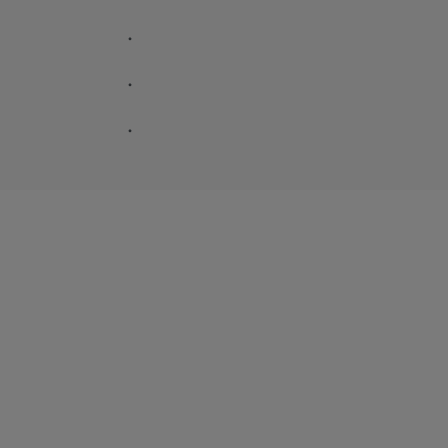
.
.
.