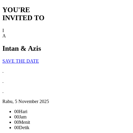
YOU'RE
INVITED TO
I
A
Intan & Azis
SAVE THE DATE
.
.
.
Rabu, 5 November 2025
00
Hari
00
Jam
00
Menit
00
Detik