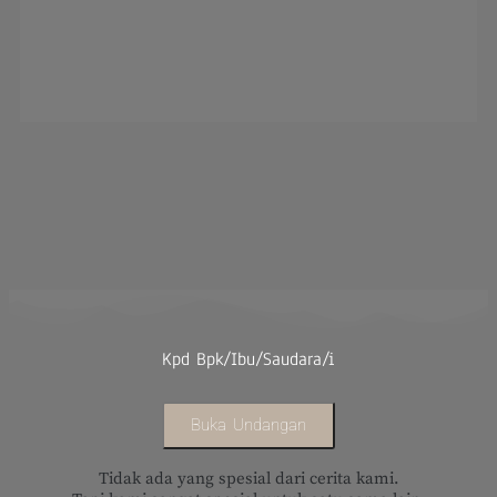
Kpd Bpk/Ibu/Saudara/i
OUR GALERY
Buka Undangan
Tidak ada yang spesial dari cerita kami.