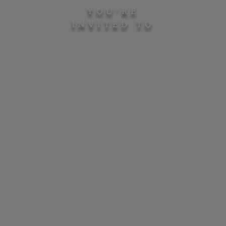
YOU'RE
INVITED TO