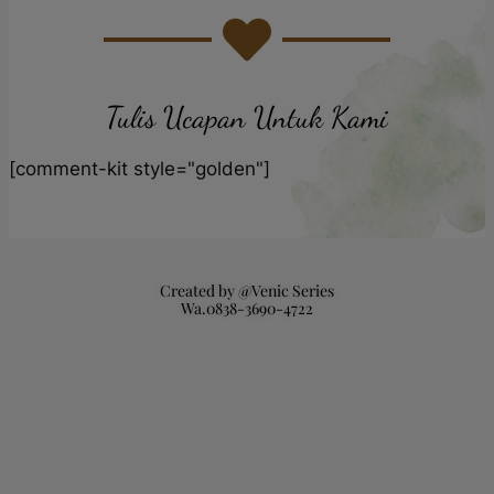
Tulis Ucapan Untuk Kami
[comment-kit style="golden"]
Created by @Venic Series
Wa.0838-3690-4722