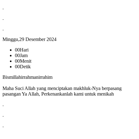
.
.
.
Minggu,29 Desember 2024
00
Hari
00
Jam
00
Menit
00
Detik
Bismillahirrahmanirrahim
Maha Suci Allah yang menciptakan makhluk-Nya berpasang
pasangan Ya Allah, Perkenankanlah kami untuk menikah
.
.
.