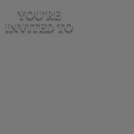
YOU'RE
INVITED TO