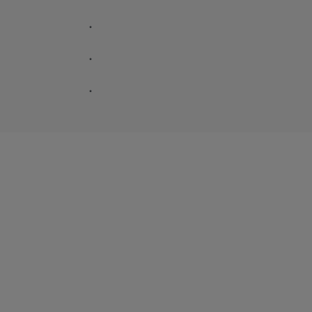
.
.
.