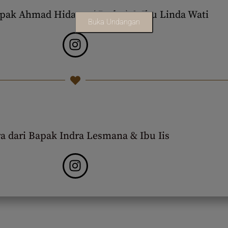
apak Ahmad Hidayat ( Daday) & Ibu Linda Wati
Buka Undangan
a dari Bapak Indra Lesmana & Ibu Iis