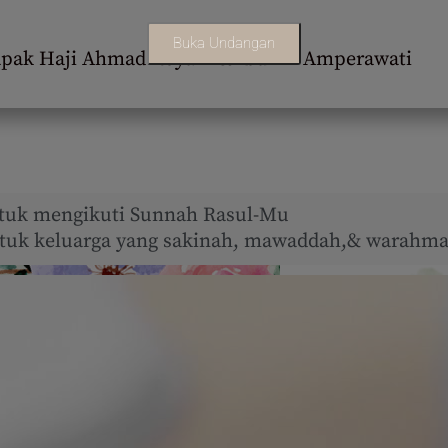
Buka Undangan
apak Haji Ahmad Royani & Ibu Iin Amperawati
tuk mengikuti Sunnah Rasul-Mu
uk keluarga yang sakinah, mawaddah,& warahma