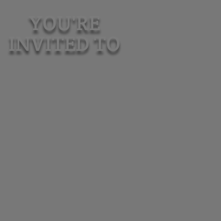
YOU'RE
INVITED TO