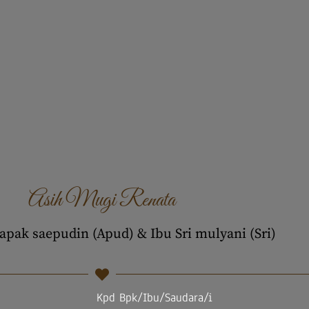
Asih Mugi Renata
Bapak saepudin (Apud) & Ibu Sri mulyani (Sri)
Kpd Bpk/Ibu/Saudara/i