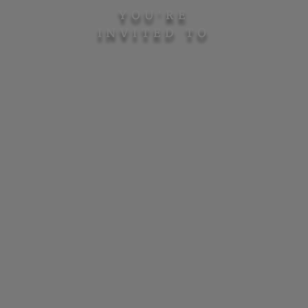
YOU'RE
INVITED TO