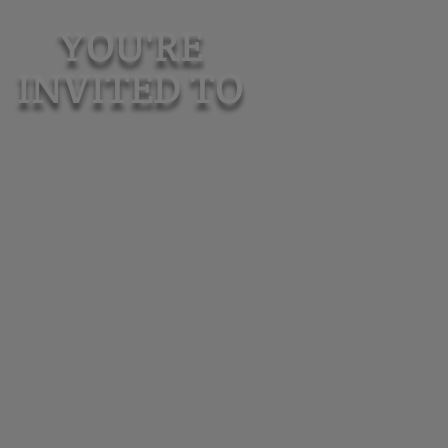
YOU'RE
INVITED TO