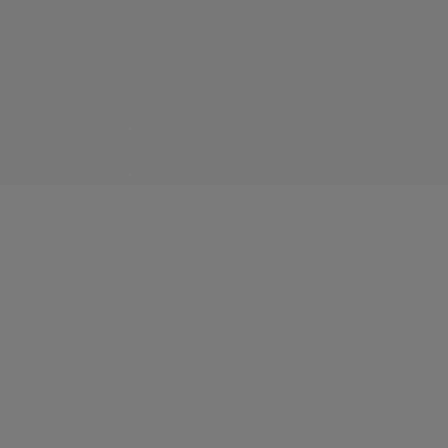
.
.
.